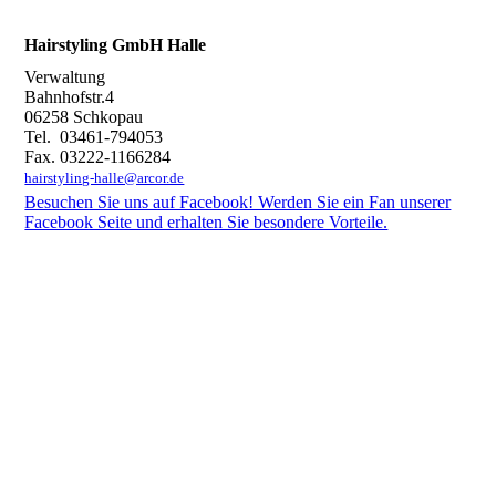
Hairstyling GmbH Halle
Verwaltung
Bahnhofstr.4
06258 Schkopau
Tel. 03461-794053
Fax. 03222-1166284
hairstyling-halle@arcor.de
Besuchen Sie uns auf Facebook! Werden Sie ein Fan unserer
Facebook Seite und erhalten Sie besondere Vorteile.